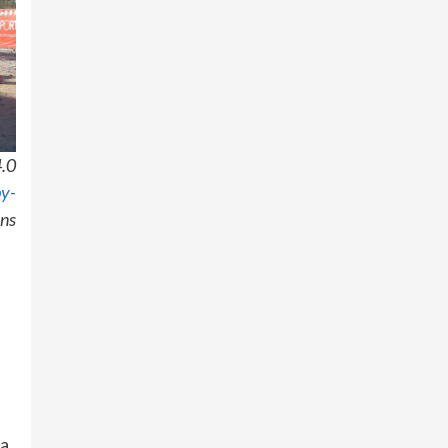
.0
by-
ns
sa