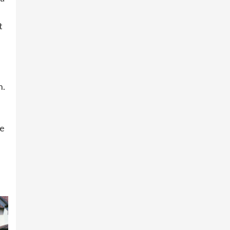
t
n.
me