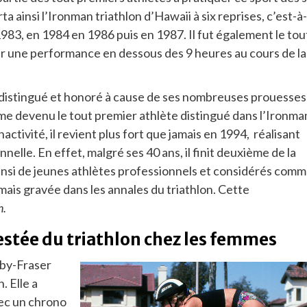
a ainsi l’Ironman triathlon d’Hawaii à six reprises, c’est-à-
1983, en 1984 en 1986 puis en 1987. Il fut également le tou
ser une performance en dessous des 9 heures au cours de la
 distingué et honoré à cause de ses nombreuses prouesses
même devenu le tout premier athlète distingué dans l’Ironma
activité, il revient plus fort que jamais en 1994, réalisant
lle. En effet, malgré ses 40 ans, il finit deuxième de la
insi de jeunes athlètes professionnels et considérés com
amais gravée dans les annales du triathlon. Cette
n.
estée du triathlon chez les femmes
wby-Fraser
. Elle a
vec un chrono