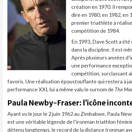
création en 1970. Il remport
dire en 1980, en 1982, en 
premier triathlète à réali
compétition de 1984.
En 1993, Dave Scott a été
dans la discipline. Il est 
Après plusieurs années d’in
une performance exceptionne
compétition, surclassant a
favoris. Une réalisation époustouflante qui restera à j
performance XXL lui a même valu le surnom de
The Ma
Paula Newby-Fraser: l’icône incont
Ayant vu le jour le 2 juin 1962 au Zimbabwe, Paula Ne
est une véritable légende de l’ironman triathlon féminin
détenu longtemps, le record de la distance Ironman a