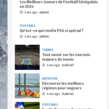
Les Meilleurs Joueurs de Football Sénégalais
en 2024
2 ans ago
admin
FOOTBALL
Qu’est-ce qui rend le PSG si spécial ?
2 ans ago
admin
TENNIS
Tout savoir sur les tournois
majeurs du tennis
4 ans ago
Gabriel
NATATION
Découvrez les meilleurs
régimes pour nageurs
4 ans ago
Gabriel
FOOTBALL