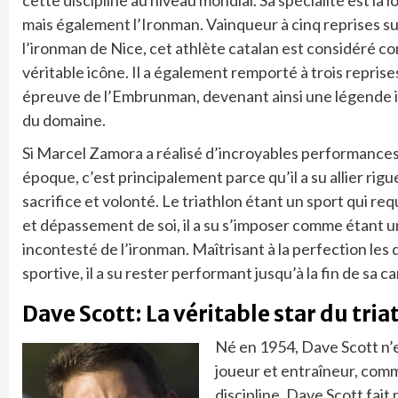
mais également l’Ironman. Vainqueur à cinq reprises s
l’ironman de Nice, cet athlète catalan est considéré 
véritable icône. Il a également remporté à trois reprise
épreuve de l’Embrunman, devenant ainsi une légende 
du domaine.
Si Marcel Zamora a réalisé d’incroyables performance
époque, c’est principalement parce qu’il a su allier rig
sacrifice et volonté. Le triathlon étant un sport qui r
et dépassement de soi, il a su s’imposer comme étant u
incontesté de l’ironman. Maîtrisant à la perfection les 
sportive, il a su rester performant jusqu’à la fin de sa ca
Dave Scott: La véritable star du tria
Né en 1954, Dave Scott n’e
joueur et entraîneur, comme
discipline. Dave Scott fait