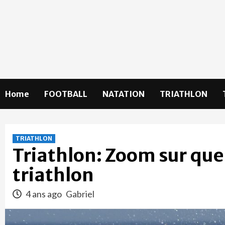
Skip
to
content
Home
FOOTBALL
NATATION
TRIATHLON
TRIATHLON
Triathlon: Zoom sur qu
triathlon
4 ans ago
Gabriel