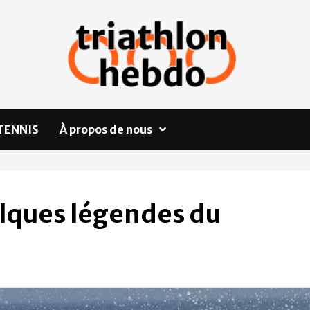
TENNIS
À propos de nous
elques légendes du