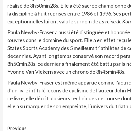
réalisé de 8h50min28s. Elle a été sacrée championne 
la discipline à huit reprises entre 1986 et 1996. Ses p
exceptionnelles lui ont valu le surnom de
La reine de Ko
Paula Newby-Fraser a aussi été distinguée et honorée
œuvres dans le domaine du sport. Elle a en effet reçu l
States Sports Academy des 5 meilleurs triathlètes de c
décennies. Ayant longtemps conservé son record pers
8h50min28s, ce dernier a finalement été battu par la n
Yvonne Van Vlekern avec un chrono de 8h45min48s.
Paula Newby-Fraser est même apparue comme l’actrice
d’un livre intitulé leçons de cyclisme de l’auteur John
ce livre, elle décrit plusieurs techniques de course don
elle a su marquer de son empreinte, l’univers du triathl
Continue
Previous