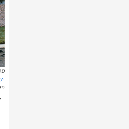
.0
by-
ns
,