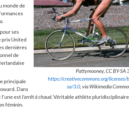
du monde de
erformances
na
.
 pour ses
e prix United
es dernières
onnel de
éerlandaise
Pattymooney, CC BY-SA 3
https://creativecommons.org/licenses/
 principale
sa/3.0
, via Wikimedia Commo
 Howard. Dans
t l’une est
l’arrêt à chaud
. Véritable athlète pluridisciplinaire
on féminin.