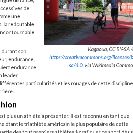
uccessives de
comme une
s, la redoutable
incontournable
Kagaoua, CC BY-SA 4
s durant son
https://creativecommons.org/licenses/
ueur, endurance,
sa/4.0
, via Wikimedia Commo
equiert endurance
n leader
différentes particularités et les rouages de cette discipline
rrière.
thlon
st plus un athlète à présenter. Il est reconnu en tant que
 étant le triathlète américain le plus populaire de cette
 partie des tout premiers athlètes à pratiquer ce sport dès 