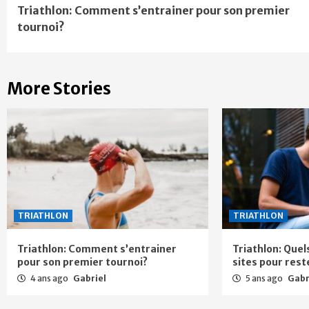
Triathlon: Comment s’entrainer pour son premier
Reading
tournoi?
More Stories
TRIATHLON
TRIATHLON
Triathlon: Comment s’entrainer
Triathlon: Quel
pour son premier tournoi?
sites pour res
4 ans ago
Gabriel
5 ans ago
Gabr